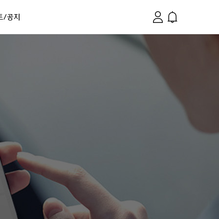
트/공지
마이메뉴
알림
트
개인로그인
tric
 뉴스
법인로그인
사항