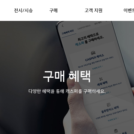
전시/시승
구매
고객 지원
이벤
전시/시승 안내
구매하기
온라인 구매 안내
이벤
7 CASPER
2027 CASPER Elec
시승신청
구매 상담 신청
캐스퍼 전기차 가이드
캐스퍼
기
자세히 보기
구매혜택
자주 하는 질문
공지
들기
내 차 만들기
캐스퍼 리뷰
올 케어 서비스 맵
구매 혜택
 쇼룸
가격
캐스퍼 굿즈
영상
모델비교
N
다양한 혜택을 통해 캐스퍼를 구매하세요.
H Genuine
Accessories