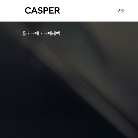
모델
구매
구매혜택
홈
202
자세히 보
내 차 만
디지털